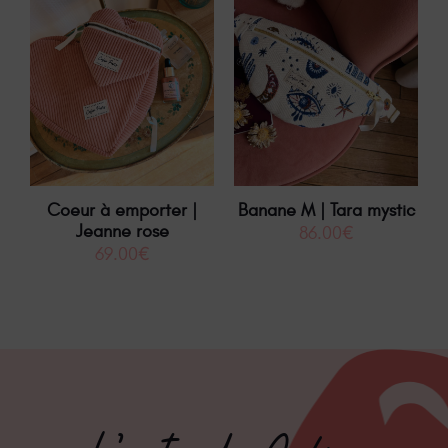
Coeur à emporter |
Banane M | Tara mystic
Jeanne rose
86.00
€
69.00
€