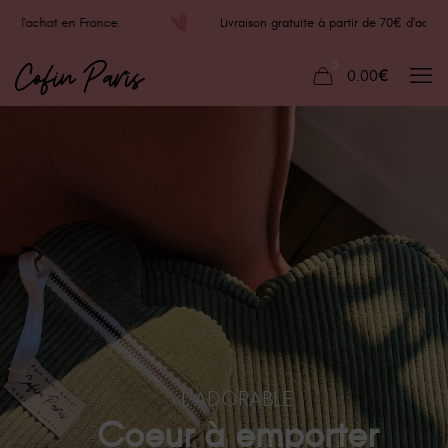
€ d'achat en France.
Livraison gratuite à partir de 70€ d'acha
0
0.00€
L'ADORABLE
Coeur à emporter