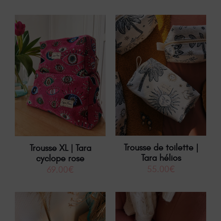
Trousse de toilette |
Trousse XL | Tara
Tara hélios
cyclope rose
55.00
€
69.00
€