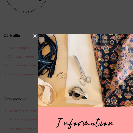
Coté utile
Mon compte
Où nous trouver
Qui sommes nous ?
Nos engagements
Coté pratique
Livraisons et retrours
Information
Politique de confidentialité
Mentions légales