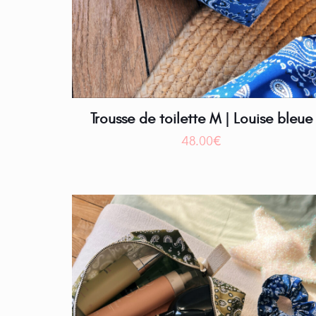
Trousse de toilette M | Louise bleue
48.00
€