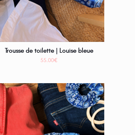
Trousse de toilette | Louise bleue
55.00
€