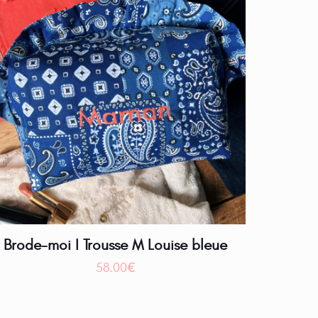
Brode-moi I Trousse M Louise bleue
58.00
€