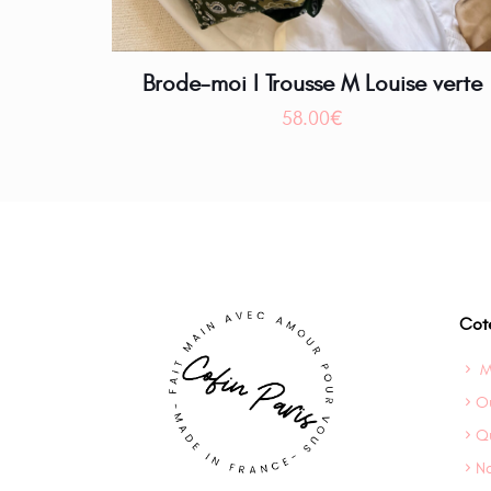
Brode-moi I Trousse M Louise verte
58.00
€
Coté
M
Où
Q
N