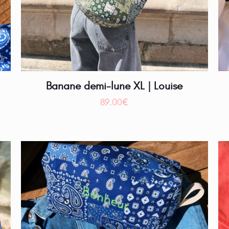
Banane demi-lune XL | Louise
89.00
€