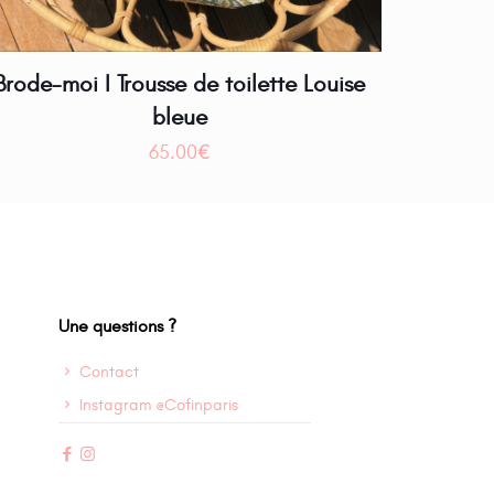
Brode-moi I Trousse de toilette Louise
bleue
65.00
€
Une questions ?
Contact
Instagram @Cofinparis