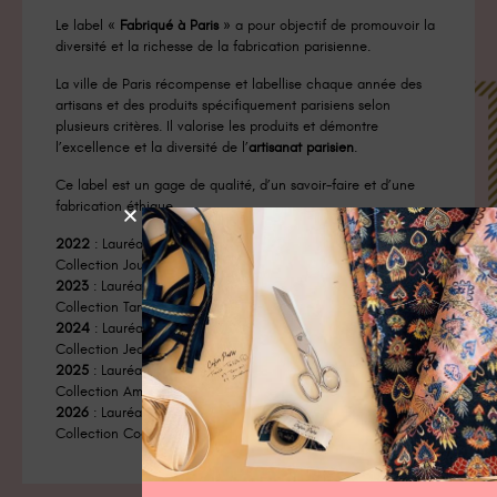
Le label «
Fabriqué à Paris
» a pour objectif de promouvoir la
diversité et la richesse de la fabrication parisienne.
La ville de Paris récompense et labellise chaque année des
artisans et des produits spécifiquement parisiens selon
plusieurs critères. Il valorise les produits et démontre
l’excellence et la diversité de l’
artisanat parisien
.
Ce label est un gage de qualité, d’un savoir-faire et d’une
fabrication éthique
2022
: Lauréat du label de la ville de Paris pour la «
Collection Jouy »
2023
: Lauréat du label de la ville de Paris pour la «
Collection Tara »
2024
: Lauréat du label de la ville de Paris pour la «
Collection Jeanne »
2025
: Lauréat du label de la ville de Paris pour la «
Collection Amandine »
2026
: Lauréat du label de la ville de Paris pour la «
Collection Coeur à emporter »