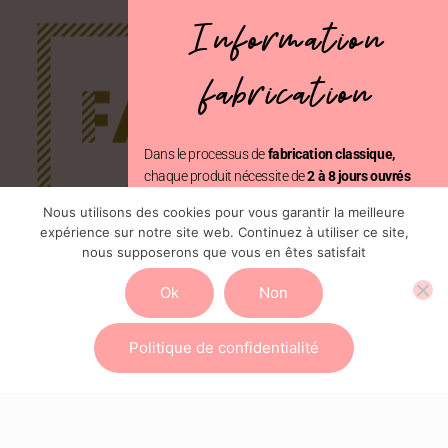
Information
fabrication
Dans le processus de
fabrication classique,
chaque produit nécessite de
2 à 8 jours ouvrés
avant d’être expédié.
Nous utilisons des cookies pour vous garantir la meilleure
expérience sur notre site web. Continuez à utiliser ce site,
En revanche, avec la
fabrication prioritaire
, votre
nous supposerons que vous en êtes satisfait
commande est traitée en seulement
2 jours
ouvrés, suivi de l’expédition.
Ok
Non
Vous pouvez ajouter cette option au moment du
paiement
Politique de confidentialité