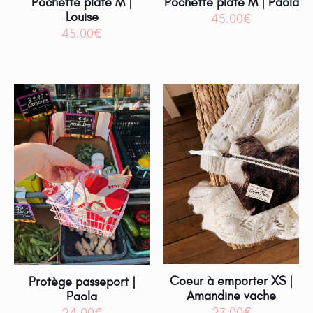
Pochette plate M |
Pochette plate M | Paola
Louise
45.00
€
45.00
€
Coeur à emporter XS |
Protège passeport |
Amandine vache
Paola
27.00
€