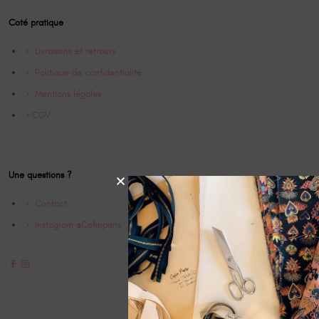
Coté pratique
Livraisons et retrours
Politique de confidentialité
Mentions légales
CGV
Une questions ?
Contact
Instagram @Cofinparis