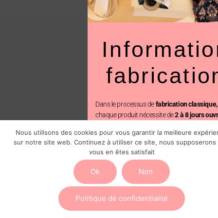
Informatio
fabricatio
Dans le processus de
fabrication classique,
chaque produit nécessite de
2 à 8 jours ouv
avant d’être expédié.
Nous utilisons des cookies pour vous garantir la meilleure expéri
sur notre site web. Continuez à utiliser ce site, nous supposerons
En revanche, avec la
fabrication prioritaire
,
vous en êtes satisfait
commande est traitée en seulement
2 jours
ouvrés, suivi de l’expédition.
Ok
Non
Vous pouvez ajouter cette option au mome
paiement
Politique de confidentialité