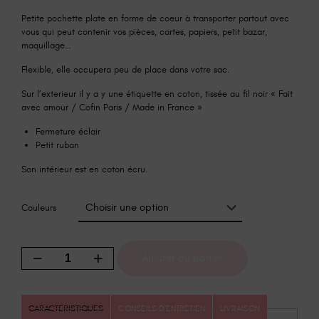
Petite pochette plate en forme de coeur à transporter partout avec
vous qui peut contenir vos pièces, cartes, papiers, petit bazar,
maquillage…
Flexible, elle occupera peu de place dans votre sac.
Sur l’exterieur il y a y une étiquette en coton, tissée au fil noir « Fait
avec amour / Cofin Paris / Made in France »
Fermeture éclair
Petit ruban
Son intérieur est en coton écru.
Couleurs
Ajouter au panier
CARACTERISTIQUES
CONSEILS D'ENTRETIEN
LIVRAISON