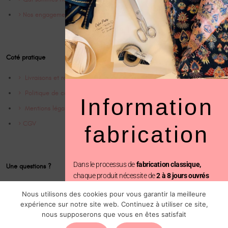
Nos engagements
Coté pratique
Livraisons et retrours
Politique de confidentialité
Information
Mentions légales
CGV
fabrication
Dans le processus de
fabrication classique,
Une questions ?
chaque produit nécessite de
2 à 8 jours ouvrés
Contact
avant d’être expédié.
Nous utilisons des cookies pour vous garantir la meilleure
Instagram @Cofinparis
expérience sur notre site web. Continuez à utiliser ce site,
En revanche, avec la
fabrication prioritaire
, votre
nous supposerons que vous en êtes satisfait
commande est traitée en seulement
2 jours