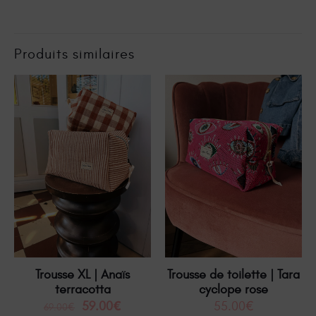
Produits similaires
En promotion
Trousse XL | Anaïs
Trousse de toilette | Tara
terracotta
cyclope rose
59.00
€
55.00
€
69.00
€