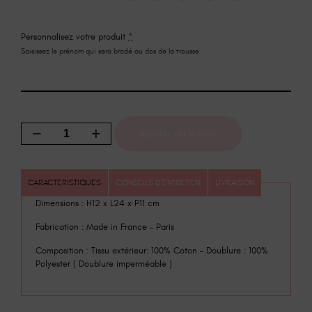
Personnalisez votre produit
*
Saisissez le prénom qui sera brodé au dos de la trousse
Ajouter au panier
CARACTERISTIQUES
CONSEILS D'ENTRETIEN
LIVRAISON
Dimensions : H12 x L24 x P11 cm
Fabrication : Made in France – Paris
Composition : Tissu extérieur: 100% Coton – Doublure : 100%
Polyester ( Doublure imperméable )