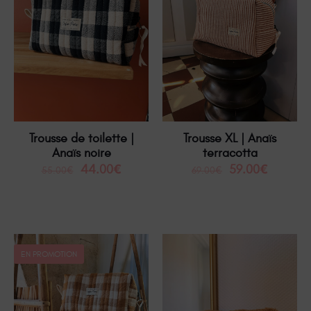
Trousse de toilette |
Trousse XL | Anaïs
Anaïs noire
terracotta
44.00
€
59.00
€
55.00
€
69.00
€
EN PROMOTION