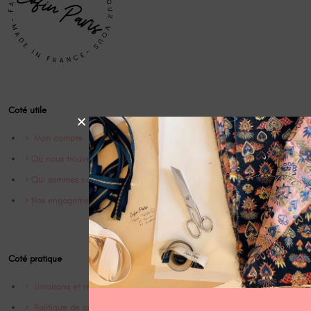
Coté utile
Mon compte
Où nous trouver
Qui sommes nous ?
Nos engagements
Coté pratique
Livraisons et retrours
Politique de confidentialité