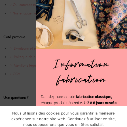
Qui sommes nous ?
Nos engagements
Coté pratique
Livraisons et retrours
Politique de confidentialité
Information
Mentions légales
CGV
fabrication
Dans le processus de
fabrication classique,
Une questions ?
chaque produit nécessite de
2 à 8 jours ouvrés
avant d’être expédié.
Contact
Nous utilisons des cookies pour vous garantir la meilleure
Instagram @Cofinparis
expérience sur notre site web. Continuez à utiliser ce site,
En revanche, avec la
fabrication prioritaire
, votre
nous supposerons que vous en êtes satisfait
commande est traitée en seulement
2 jours