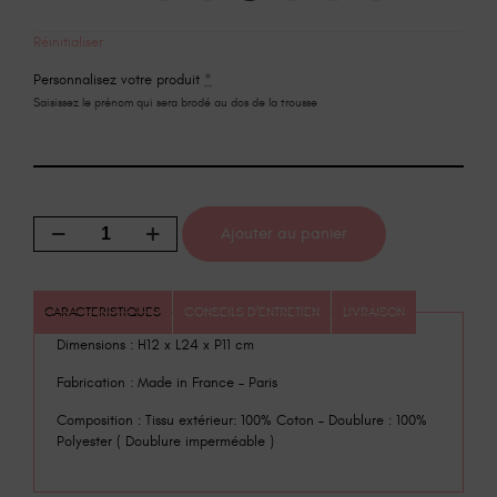
Réinitialiser
Personnalisez votre produit
*
Saisissez le prénom qui sera brodé au dos de la trousse
Ajouter au panier
CARACTERISTIQUES
CONSEILS D'ENTRETIEN
LIVRAISON
Dimensions : H12 x L24 x P11 cm
Fabrication : Made in France – Paris
Composition : Tissu extérieur: 100% Coton – Doublure : 100%
Polyester ( Doublure imperméable )