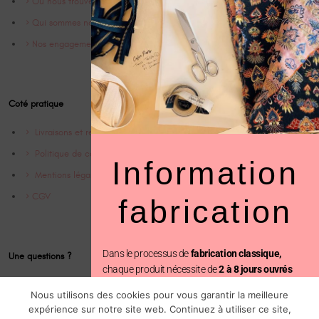
Où nous trouver
Qui sommes nous ?
Nos engagements
Coté pratique
Livraisons et retrours
Politique de confidentialité
Information
Mentions légales
CGV
fabrication
Dans le processus de
fabrication classique,
Une questions ?
chaque produit nécessite de
2 à 8 jours ouvrés
avant d’être expédié.
Contact
Nous utilisons des cookies pour vous garantir la meilleure
Instagram @Cofinparis
expérience sur notre site web. Continuez à utiliser ce site,
En revanche, avec la
fabrication prioritaire
, votre