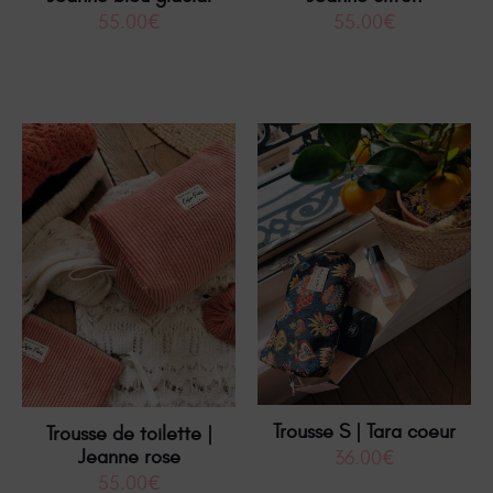
55.00
€
55.00
€
Trousse S | Tara coeur
Trousse de toilette |
Jeanne rose
36.00
€
55.00
€