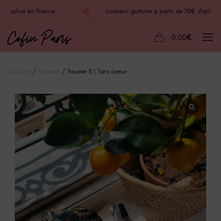
0€ d'achat en France.
Livraison gratuite à partir de 70€ d'ac
0
0.00€
Accueil
/
Trousses
/ Trousse S | Tara coeur