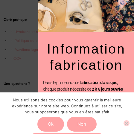
Coté pratique
Livraisons et retrours
Politique de confidentialité
Information
Mentions légales
CGV
fabrication
Dans le processus de
fabrication classique,
Une questions ?
chaque produit nécessite de
2 à 8 jours ouvrés
Contact
avant d’être expédié.
Nous utilisons des cookies pour vous garantir la meilleure
Instagram @Cofinparis
expérience sur notre site web. Continuez à utiliser ce site,
En revanche, avec la
fabrication prioritaire
, votre
nous supposerons que vous en êtes satisfait
commande est traitée en seulement
2 jours
ouvrés, suivi de l’expédition.
Ok
Non
Vous pouvez ajouter cette option au moment du