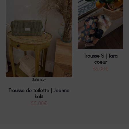
Trousse S | Tara
coeur
36.00
€
Sold out
Trousse de toilette | Jeanne
kaki
55.00
€