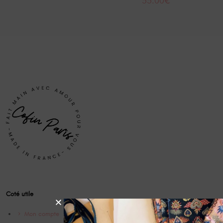
55.00
€
Coté utile
Mon compte