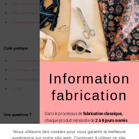
Où nous trouver
Qui sommes nous ?
Nos engagements
Coté pratique
Livraisons et retrours
Politique de confidentialité
Information
Mentions légales
CGV
fabrication
Dans le processus de
fabrication classique,
Une questions ?
chaque produit nécessite de
2 à 8 jours ouvrés
Contact
avant d’être expédié.
Nous utilisons des cookies pour vous garantir la meilleure
Instagram @Cofinparis
expérience sur notre site web. Continuez à utiliser ce site,
En revanche, avec la
fabrication prioritaire
, votre