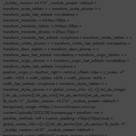
_builder_version= »4.17.6″ _module_preset= »default »
transform_scale_tablet= » » transform_scale_phone= » »
transform_scale_last_edited= »on|desktop »
transform_translate= »-244px|-108px »
transform_translate_tablet= »-244px|-108px »
transform_translate_phone= »-29px|-115px »
transform_translate_last_edited= »on|phone » transform_rotate_tablet= » »
transform_rotate_phone= » » transform_rotate_last_edited= »on|desktop »
transform_skew_tablet= » » transform_skew_phone= » »
transform_skew_last_edited= »on|desktop » transform_origin_tablet= » »
transform_origin_phone= » » transform_origin_last_edited= »on|desktop »
transform_styles_last_edited= »on|phone »
position_origin_r= »bottom_right » vertical_offset= »0px » z_index= »1″
width= »50% » width_tablet= »50% » width_phone= »64% »
width_last_edited= »on|phone » transform_styles_tablet= » »
transform_styles_phone= » » global_colors_info= »{} »][/et_pb_image]
[/et_pb_column][/et_pb_row][/et_pb_section][et_pb_section
fb_built= »1″ _builder_version= »4.17.6″ _module_preset= »default »
background_image= »https://www.cofinparis.com/wp-
content/uploads/2022/08/a-propos.jpg » parallax= »on »
parallax_method= »off » custom_padding= »176px||176px||true| »
global_colors_info= »{} »][/et_pb_section][et_pb_section fb_built= »1″
_builder_version= »4.16″ _module_preset= »default »
background_color= »#FFA3A5″ custom_margin= »-26px||||| »