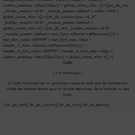
custom_padding= »29px||24px||| » global_colors_info= »{} »][et_pb_row
_builder_version= »4.16″ _module_preset= »default » width= »90% »
global_colors_info= »{} »][et_pb_column type= »4_4″
_builder_version= »4.16″ _module_preset= »default »
global_colors_info= »{} »][et_pb_text _builder_version= »4.16″
_module_preset= »default » text_font= »Glacial indifference|||||||| »
text_text_color= »#FFFFFF » text_font_size= »16px »
header_4_font= »Glacial indifference|600||||||| »
header_4_text_color= »#FFFFFF » header_4_font_size= »30px »
custom_padding= »4px||23px|12px|| » global_colors_info= »{} »]
Cofin
[ n.m provençal ]
Le Cofin Provençal est un grand sac cabas en toile que les femmes ont
utilisé des années durant pour la récolte des olives, de la lavande ou des
fruits.
[/et_pb_text][/et_pb_column][/et_pb_row][/et_pb_section]