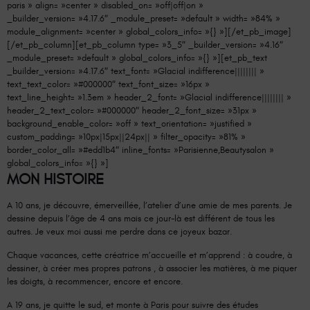
paris » align= »center » disabled_on= »off|off|on »
_builder_version= »4.17.6″ _module_preset= »default » width= »84% »
module_alignment= »center » global_colors_info= »{} »][/et_pb_image]
[/et_pb_column][et_pb_column type= »3_5″ _builder_version= »4.16″
_module_preset= »default » global_colors_info= »{} »][et_pb_text
_builder_version= »4.17.6″ text_font= »Glacial indifference|||||||| »
text_text_color= »#000000″ text_font_size= »16px »
text_line_height= »1.3em » header_2_font= »Glacial indifference|||||||| »
header_2_text_color= »#000000″ header_2_font_size= »31px »
background_enable_color= »off » text_orientation= »justified »
custom_padding= »10px|15px||24px|| » filter_opacity= »81% »
border_color_all= »#edd1b4″ inline_fonts= »Parisienne,Beautysalon »
global_colors_info= »{} »]
MON HISTOIRE
A 10 ans, je découvre, émerveillée, l’atelier d’une amie de mes parents. Je
dessine depuis l’âge de 4 ans mais ce jour-là est différent de tous les
autres. Je veux moi aussi me perdre dans ce joyeux bazar.
Chaque vacances, cette créatrice m’accueille et m’apprend : à coudre, à
dessiner, à créer mes propres patrons , à associer les matières, à me piquer
les doigts, à recommencer, encore et encore.
A 19 ans, je quitte le sud, et monte à Paris pour suivre des études