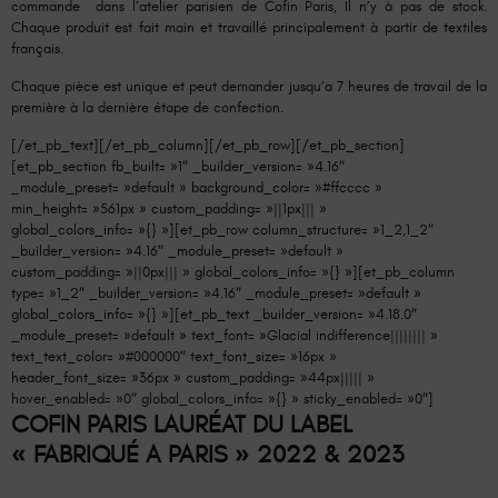
commande dans l’atelier parisien de Cofin Paris, Il n’y à pas de stock.
Chaque produit est fait main et travaillé principalement à partir de textiles
français.
Chaque pièce est unique et peut demander jusqu’a 7 heures de travail de la
première à la dernière étape de confection.
[/et_pb_text][/et_pb_column][/et_pb_row][/et_pb_section]
[et_pb_section fb_built= »1″ _builder_version= »4.16″
_module_preset= »default » background_color= »#ffcccc »
min_height= »561px » custom_padding= »||1px||| »
global_colors_info= »{} »][et_pb_row column_structure= »1_2,1_2″
_builder_version= »4.16″ _module_preset= »default »
custom_padding= »||0px||| » global_colors_info= »{} »][et_pb_column
type= »1_2″ _builder_version= »4.16″ _module_preset= »default »
global_colors_info= »{} »][et_pb_text _builder_version= »4.18.0″
_module_preset= »default » text_font= »Glacial indifference|||||||| »
text_text_color= »#000000″ text_font_size= »16px »
header_font_size= »36px » custom_padding= »44px||||| »
hover_enabled= »0″ global_colors_info= »{} » sticky_enabled= »0″]
COFIN PARIS LAURÉAT DU LABEL
« FABRIQUÉ A PARIS » 2022 & 2023