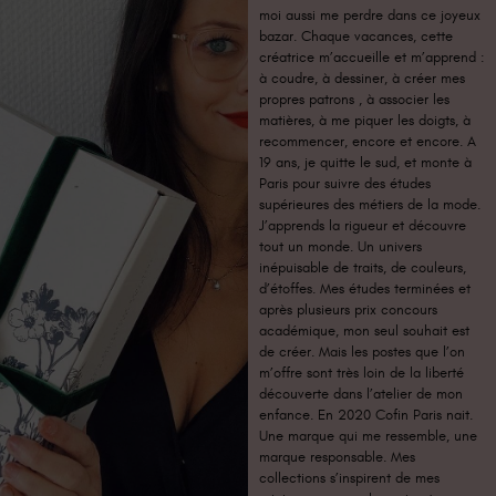
moi aussi me perdre dans ce joyeux
bazar. Chaque vacances, cette
créatrice m’accueille et m’apprend :
à coudre, à dessiner, à créer mes
propres patrons , à associer les
matières, à me piquer les doigts, à
recommencer, encore et encore. A
19 ans, je quitte le sud, et monte à
Paris pour suivre des études
supérieures des métiers de la mode.
J’apprends la rigueur et découvre
tout un monde. Un univers
inépuisable de traits, de couleurs,
d’étoffes. Mes études terminées et
après plusieurs prix concours
académique, mon seul souhait est
de créer. Mais les postes que l’on
m’offre sont très loin de la liberté
découverte dans l’atelier de mon
enfance. En 2020 Cofin Paris nait.
Une marque qui me ressemble, une
marque responsable. Mes
collections s’inspirent de mes