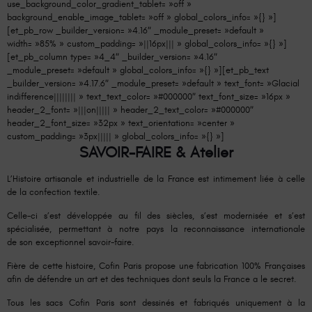
use_background_color_gradient_tablet= »off »
background_enable_image_tablet= »off » global_colors_info= »{} »]
[et_pb_row _builder_version= »4.16″ _module_preset= »default »
width= »85% » custom_padding= »||16px||| » global_colors_info= »{} »]
[et_pb_column type= »4_4″ _builder_version= »4.16″
_module_preset= »default » global_colors_info= »{} »][et_pb_text
_builder_version= »4.17.6″ _module_preset= »default » text_font= »Glacial
indifference|||||||| » text_text_color= »#000000″ text_font_size= »16px »
header_2_font= »|||on||||| » header_2_text_color= »#000000″
header_2_font_size= »32px » text_orientation= »center »
custom_padding= »3px||||| » global_colors_info= »{} »]
SAVOIR-FAIRE & Atelier
L’Histoire artisanale et industrielle de la France est intimement liée à celle
de la confection textile.
Celle-ci s’est développée au fil des siècles, s’est modernisée et s’est
spécialisée, permettant à notre pays la reconnaissance internationale
de son exceptionnel savoir-faire.
Fière de cette histoire, Cofin Paris propose une fabrication 100% Françaises
afin de défendre un art et des techniques dont seuls la France a le secret.
Tous les sacs Cofin Paris sont dessinés et fabriqués uniquement à la