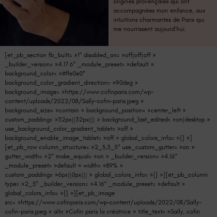
origines provençales qui ont
accompagnées mon enfance, aux
intuitions charmantes de Paris qui
me nourrissent aujourd’hui.
[et_pb_section fb_built= »1″ disabled_on= »off|off|off »
_builder_version= »4.17.6″ _module_preset= »default »
background_color= »#ffe0e0″
background_color_gradient_direction= »90deg »
background_image= »https://www.cofinparis.com/wp-
content/uploads/2022/08/Sally-cofin-paris.jpeg »
background_size= »contain » background_position= »center_left »
custom_padding= »32px||32px||| » background_last_edited= »on|desktop »
use_background_color_gradient_tablet= »off »
background_enable_image_tablet= »off » global_colors_info= »{} »]
[et_pb_row column_structure= »2_5,3_5″ use_custom_gutter= »on »
gutter_width= »2″ make_equal= »on » _builder_version= »4.16″
_module_preset= »default » width= »89% »
custom_padding= »6px||0px||| » global_colors_info= »{} »][et_pb_column
type= »2_5″ _builder_version= »4.16″ _module_preset= »default »
global_colors_info= »{} »][et_pb_image
src= »https://www.cofinparis.com/wp-content/uploads/2022/08/Sally-
cofin-paris.jpeg » alt= »Cofin paris la créatrice » title_text= »Sally, cofin