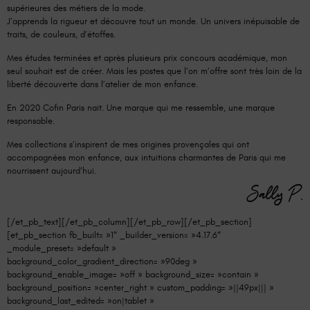
supérieures des métiers de la mode.
J’apprends la rigueur et découvre tout un monde. Un univers inépuisable de
traits, de couleurs, d’étoffes.
Mes études terminées et après plusieurs prix concours académique, mon
seul souhait est de créer. Mais les postes que l’on m’offre sont très loin de la
liberté découverte dans l’atelier de mon enfance.
En 2020 Cofin Paris nait. Une marque qui me ressemble, une marque
responsable.
Mes collections s’inspirent de mes origines provençales qui ont
accompagnées mon enfance, aux intuitions charmantes de Paris qui me
nourrissent aujourd’hui.
Sally P.
[/et_pb_text][/et_pb_column][/et_pb_row][/et_pb_section]
[et_pb_section fb_built= »1″ _builder_version= »4.17.6″
_module_preset= »default »
background_color_gradient_direction= »90deg »
background_enable_image= »off » background_size= »contain »
background_position= »center_right » custom_padding= »||49px||| »
background_last_edited= »on|tablet »