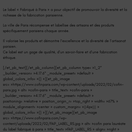
Le label « Fabriqué à Paris » a pour objectif de promouvoir la diversité et la
richesse de la fabrication parisienne.
La ville de Paris récompense et labellise des artisans et des produits
spécifiquement parisiens chaque année.
Il valorise les produits et démontre l’excellence et la diversité de l’artisanat
parisien.
Ce label est un gage de qualité, d’un savoir-faire et d’une fabrication
éthique.
[/et_pb_text][/et_pb_column][et_pb_column type= »1_2″
_builder_version= »4.17.6″ _module_preset= »default »
global_colors_info= »{} »][et_pb_image
src= »https://www.cofinparis.com/wp-content/uploads/2022/02/cofin-
paris.jpg » alt= »cofin-paris » title_text= »cofin-paris »
_builder_version= »4.17.6″ _module_preset= »default »
positioning= »relative » position_origin_r= »top_right » width= »67% »
module_alignment= »center » custom_margin= »||4px||| »
global_colors_info= »{} »][/et_pb_image][et_pb_image
src= »https://www.cofinparis.com/wp-
content/uploads/2022/02/FAP_LABEL_RS.jpg » alt= »cofin paris lauréate
du label fabriqué à paris » title_text= »FAP_LABEL_RS » align= »right »