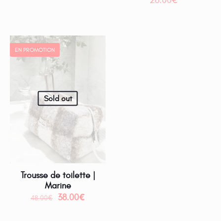
26.00
€
EN PROMOTION
Sold out
Trousse de toilette |
Marine
38.00
€
48.00
€