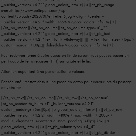
_builder_version= »4.2.1″ global_colors_info= »{} »][et_pb_image
src= »https://www.cofinparis.com/wp-
content/uploads/2020/01/entretien3.jpg » align= »center »
_builder_version= »4.2.1″ width= »85% » global_colors_info= »{} »]
[/et_pb_image][/et_pb_column][et_pb_column type= »1_2″
_builder_version= »4.2.1″ global_colors_info= »{} »][et_pb_text
_builder_version= »4.2.1″ text_font= »Raleway|||||||| » text_font_size= »16px »
custom_margin= »100px||||false|false » global_colors_info= »{} »]
Pour redonner forme à votre cabas en fin de saison, vous pouvez passer un
petit coup de fer à repasser (Th 1) sur la jute et le lin.
Attention cepenfant à ne pas chauffer le velours.
Par sécurité : mettez dessus une pièce en coton pour couvrir lors du passage
de votre fer.
[/et_pb_text][/et_pb_column][/et_pb_row][/et_pb_section]
[et_pb_section fb_built= »1″ _builder_version= »4.2.1″
custom_padding= »5px||0px||| » global_colors_info= »{} »][et_pb_row
_builder_version= »4.2.2″ width= »100% » max_width= »1200px »
module_alignment= »center » custom_padding= »13px||7px||| »
global_colors_info= »{} »][et_pb_column type= »4_4″
_builder_version= »4.2.1″ global_colors_info= »{} »][et_pb_divider