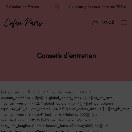
de 70€ d'achat en France.
Livraison gratuite à partir de 70€ d
0
0.00€
Conseils d’entretien
[et_pb_section fb_built= »1″ _builder_version= »4.2.1″
custom_padding= »||1px||| » global_colors_info= »{} »][et_pb_row
_builder_version= »4.2.1″ global_colors_info= »{} »][et_pb_column
type= »4_4″ _builder_version= »4.2.1″ global_colors_info= »{} »][et_pb_text
_builder_version= »4.3.4″ text_font= »Raleway|600||||||| »
text_text_color= »#6d6d6d » text_font_size= »20px »
text_line_height= »1.1em » header_font= »Raleway|600||on||||| »
header_text_color= »#edd1b4″ header_font_size= »35px »