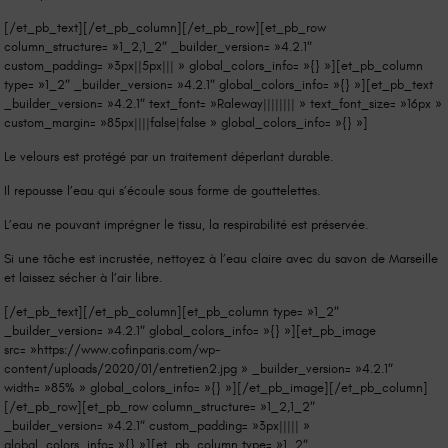
[/et_pb_text][/et_pb_column][/et_pb_row][et_pb_row
column_structure= »1_2,1_2″ _builder_version= »4.2.1″
custom_padding= »3px||5px||| » global_colors_info= »{} »][et_pb_column
type= »1_2″ _builder_version= »4.2.1″ global_colors_info= »{} »][et_pb_text
_builder_version= »4.2.1″ text_font= »Raleway|||||||| » text_font_size= »16px »
custom_margin= »85px||||false|false » global_colors_info= »{} »]
Le velours est protégé par un traitement déperlant durable.
Il repousse l’eau qui s’écoule sous forme de gouttelettes.
L’eau ne pouvant imprégner le tissu, la respirabilité est préservée.
Si une tâche est incrustée, nettoyez à l’eau claire avec du savon de Marseille
et laissez sécher à l’air libre.
[/et_pb_text][/et_pb_column][et_pb_column type= »1_2″
_builder_version= »4.2.1″ global_colors_info= »{} »][et_pb_image
src= »https://www.cofinparis.com/wp-
content/uploads/2020/01/entretien2.jpg » _builder_version= »4.2.1″
width= »85% » global_colors_info= »{} »][/et_pb_image][/et_pb_column]
[/et_pb_row][et_pb_row column_structure= »1_2,1_2″
_builder_version= »4.2.1″ custom_padding= »3px||||| »
global_colors_info= »{} »][et_pb_column type= »1_2″