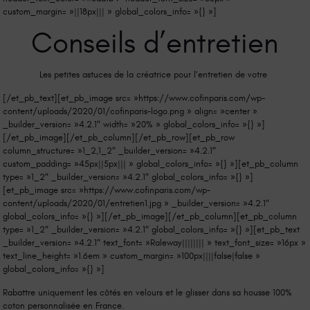
custom_margin= »||18px||| » global_colors_info= »{} »]
Conseils d’entretien
Les petites astuces de la créatrice pour l’entretien de votre
[/et_pb_text][et_pb_image src= »https://www.cofinparis.com/wp-
content/uploads/2020/01/cofinparis-logo.png » align= »center »
_builder_version= »4.2.1″ width= »20% » global_colors_info= »{} »]
[/et_pb_image][/et_pb_column][/et_pb_row][et_pb_row
column_structure= »1_2,1_2″ _builder_version= »4.2.1″
custom_padding= »45px||5px||| » global_colors_info= »{} »][et_pb_column
type= »1_2″ _builder_version= »4.2.1″ global_colors_info= »{} »]
[et_pb_image src= »https://www.cofinparis.com/wp-
content/uploads/2020/01/entretien1.jpg » _builder_version= »4.2.1″
global_colors_info= »{} »][/et_pb_image][/et_pb_column][et_pb_column
type= »1_2″ _builder_version= »4.2.1″ global_colors_info= »{} »][et_pb_text
_builder_version= »4.2.1″ text_font= »Raleway|||||||| » text_font_size= »16px »
text_line_height= »1.6em » custom_margin= »100px||||false|false »
global_colors_info= »{} »]
Rabattre uniquement les côtés en velours et le glisser dans sa housse 100%
coton personnalisée en France.