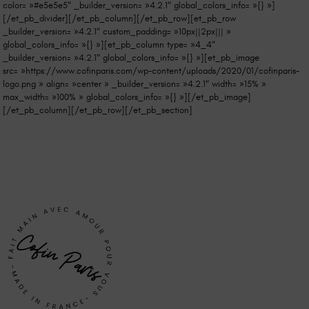
color= »#e5e5e5″ _builder_version= »4.2.1″ global_colors_info= »{} »]
[/et_pb_divider][/et_pb_column][/et_pb_row][et_pb_row
_builder_version= »4.2.1″ custom_padding= »10px||2px||| »
global_colors_info= »{} »][et_pb_column type= »4_4″
_builder_version= »4.2.1″ global_colors_info= »{} »][et_pb_image
src= »https://www.cofinparis.com/wp-content/uploads/2020/01/cofinparis-
logo.png » align= »center » _builder_version= »4.2.1″ width= »15% »
max_width= »100% » global_colors_info= »{} »][/et_pb_image]
[/et_pb_column][/et_pb_row][/et_pb_section]