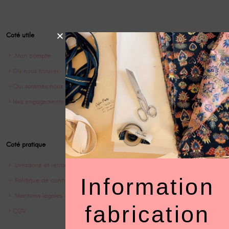
Coté utile
Mon compte
Où nous trouver
Qui sommes nous ?
Nos engagements
Coté pratique
Livraisons et retrours
Information
Politique de confidentialité
Mentions légales
fabrication
CGV