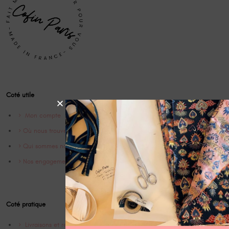
Coté utile
Mon compte
Où nous trouver
Qui sommes nous ?
Nos engagements
Coté pratique
Livraisons et retrours