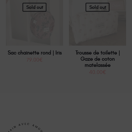
Sold out
Sold out
Sac chainette rond | Iris
Trousse de toilette |
Gaze de coton
79.00
€
matelassée
40.00
€