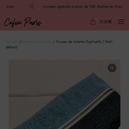
at en France.
Livraison gratuite à partir de 70€ d'achat en Fr
0
0.00€
Accueil
/
L'Armoire de Cofin
/ Trousse de toilette Raphaëlle ( Petit
défaut)