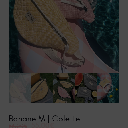
Play
Video
Banane M | Colette
55.00
€
86.00
€