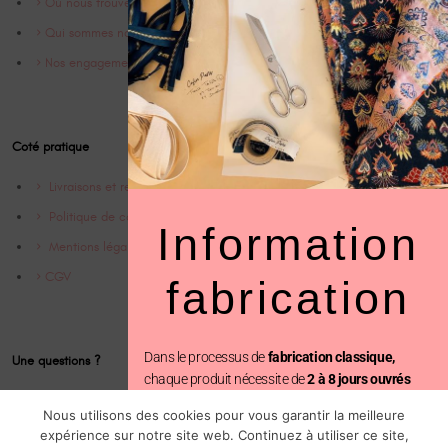
Où nous trouver
Qui sommes nous ?
Nos engagements
Coté pratique
Livraisons et retrours
Politique de confidentialité
Information
Mentions légales
CGV
fabrication
Dans le processus de
fabrication classique,
Une questions ?
chaque produit nécessite de
2 à 8 jours ouvrés
Contact
avant d’être expédié.
Nous utilisons des cookies pour vous garantir la meilleure
Instagram @Cofinparis
expérience sur notre site web. Continuez à utiliser ce site,
En revanche, avec la
fabrication prioritaire
, votre