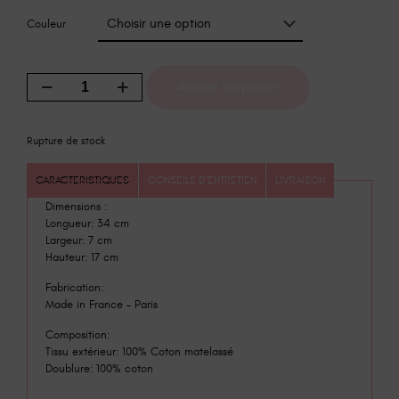
Couleur
Ajouter au panier
Rupture de stock
CARACTERISTIQUES
CONSEILS D'ENTRETIEN
LIVRAISON
Dimensions :
Longueur: 34 cm
Largeur: 7 cm
Hauteur: 17 cm
Fabrication:
Made in France – Paris
Composition:
Tissu extérieur: 100% Coton matelassé
Doublure: 100% coton