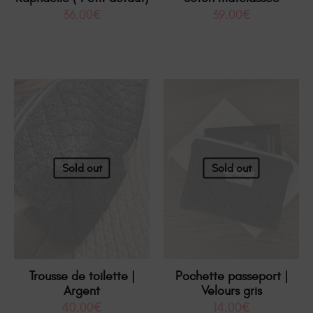
36.00
€
39.00
€
Sold out
Sold out
Trousse de toilette |
Pochette passeport |
Argent
Velours gris
40.00
€
14.00
€