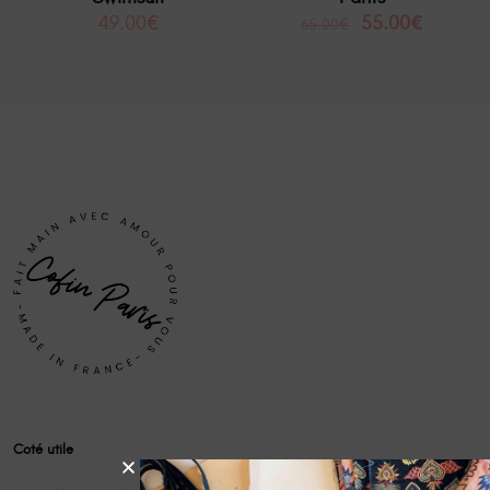
49.00
€
55.00
€
65.00
€
Coté utile