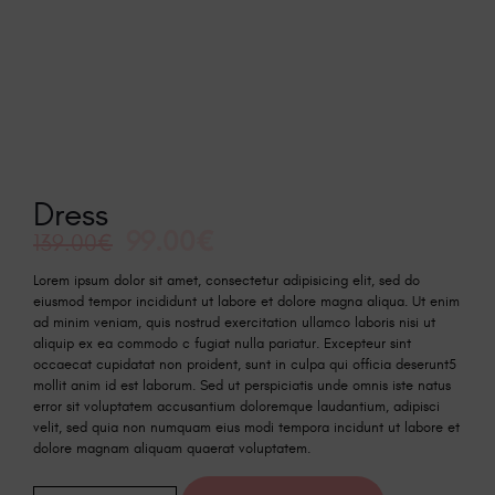
Dress
99.00
€
139.00
€
Lorem ipsum dolor sit amet, consectetur adipisicing elit, sed do
eiusmod tempor incididunt ut labore et dolore magna aliqua. Ut enim
ad minim veniam, quis nostrud exercitation ullamco laboris nisi ut
aliquip ex ea commodo c fugiat nulla pariatur. Excepteur sint
occaecat cupidatat non proident, sunt in culpa qui officia deserunt5
mollit anim id est laborum. Sed ut perspiciatis unde omnis iste natus
error sit voluptatem accusantium doloremque laudantium, adipisci
velit, sed quia non numquam eius modi tempora incidunt ut labore et
dolore magnam aliquam quaerat voluptatem.