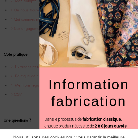
Mon compte
Où nous trouver
Qui sommes nous ?
Nos engagements
Coté pratique
Livraisons et retrours
Politique de confidentialité
Information
Mentions légales
CGV
fabrication
Dans le processus de
fabrication classique,
Une questions ?
chaque produit nécessite de
2 à 8 jours ouvrés
Contact
avant d’être expédié.
Nous utilisons des cookies pour vous garantir la meilleure