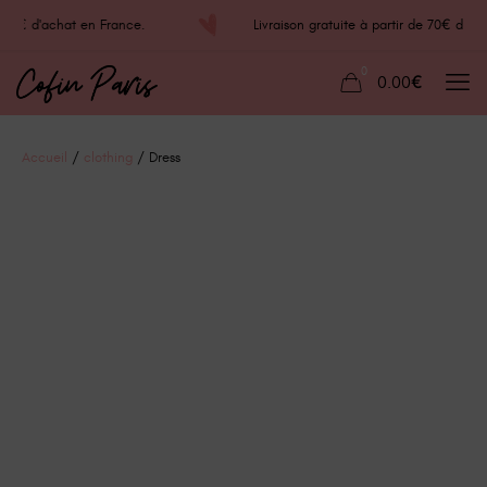
de 70€ d'achat en France.
Livraison gratuite à partir de 70€ d
0
0.00€
Accueil
/
clothing
/ Dress