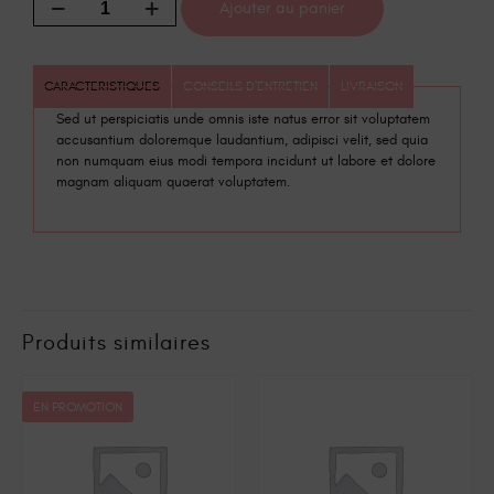
Ajouter au panier
CARACTERISTIQUES
CONSEILS D'ENTRETIEN
LIVRAISON
Sed ut perspiciatis unde omnis iste natus error sit voluptatem
accusantium doloremque laudantium, adipisci velit, sed quia
non numquam eius modi tempora incidunt ut labore et dolore
magnam aliquam quaerat voluptatem.
Produits similaires
EN PROMOTION