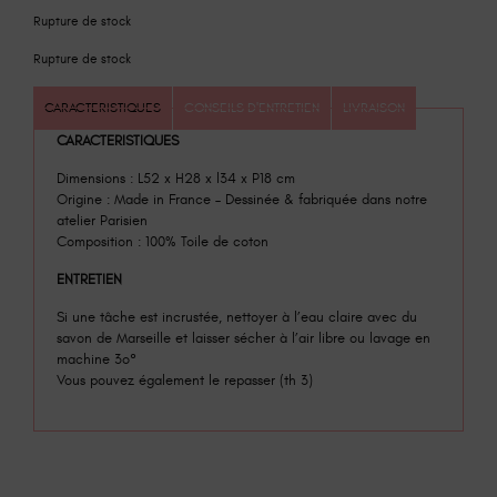
Rupture de stock
Rupture de stock
CARACTERISTIQUES
CONSEILS D'ENTRETIEN
LIVRAISON
CARACTERISTIQUES
Dimensions : L52 x H28 x l34 x P18 cm
Origine : Made in France – Dessinée & fabriquée dans notre
atelier Parisien
Composition : 100% Toile de coton
ENTRETIEN
Si une tâche est incrustée, nettoyer à l’eau claire avec du
savon de Marseille et laisser sécher à l’air libre ou lavage en
machine 3o°
Vous pouvez également le repasser (th 3)