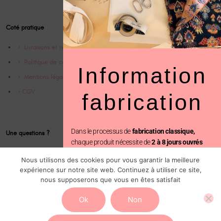
Coté pratique
Livraisons et retrours
Politique de confidentialité
Information
Mentions légales
CGV
fabrication
Dans le processus de
fabrication classique,
Une questions ?
chaque produit nécessite de
2 à 8 jours ouvrés
Contact
avant d’être expédié.
Nous utilisons des cookies pour vous garantir la meilleure
Instagram @Cofinparis
expérience sur notre site web. Continuez à utiliser ce site,
En revanche, avec la
fabrication prioritaire
, votre
nous supposerons que vous en êtes satisfait
commande est traitée en seulement
2 jours
ouvrés, suivi de l’expédition.
Ok
Non
Vous pouvez ajouter cette option au moment du