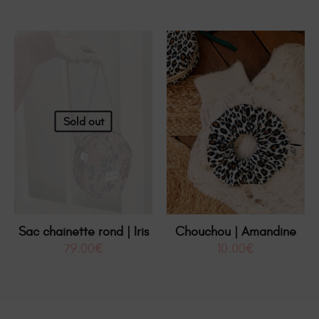
Sold out
Sac chainette rond | Iris
Chouchou | Amandine
79.00
€
10.00
€