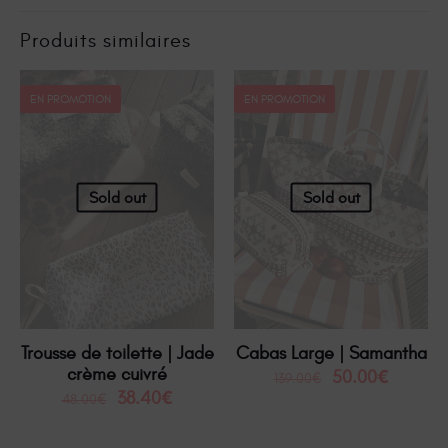
Produits similaires
EN PROMOTION
EN PROMOTION
Sold out
Sold out
Trousse de toilette | Jade
Cabas Large | Samantha
crème cuivré
50.00
€
139.00
€
38.40
€
48.00
€