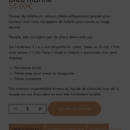
55.00
€
Trousse de toilette en velours côtelé suffisamment grande pour
contenir tout votre nécessaire de toilette pour courts ou longs
séjours.
Flexible, elle occupera peu de place dans votre sac.
Sur l’exterieur il y a y une étiquette en coton, tissée au fil noir « Fait
avec amour / Cofin Paris / Made in France » surmontée d’un petit
drapeau.
Fermeture éclair
Petite anse pour mieux la transporter
Petite cordelette
Son intérieur imperméable évitera au liquide de s’écouler hors de la
trousse en cas d’accident et sera très facilement lavable.
Ajouter au panier
CARACTERISTIQUES
CONSEILS D'ENTRETIEN
LIVRAISON