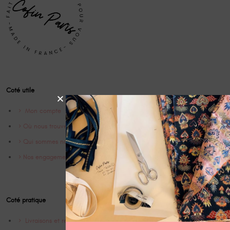
Coté utile
Mon compte
Où nous trouver
Qui sommes nous ?
Nos engagements
Coté pratique
Livraisons et retrours