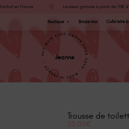
 d'achat en France.
Livraison gratuite à partir de 70€ 
Boutique
Brode-moi
Cofin’ette b
FAIT MAIN AVEC AMOUR POUR VOUS - MADE IN FRANCE -
Jeanne
Trousse de toilet
55.00
€