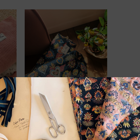
Trousse de toilette | Tara
eanne
coeur