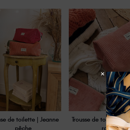
sse de toilette | Jeanne
Trousse de toilette | J
pêche
rose