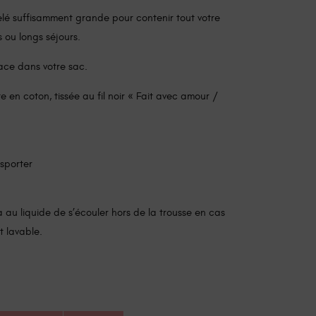
telé suffisamment grande pour contenir tout votre
s ou longs séjours.
lace dans votre sac.
tte en coton, tissée au fil noir « Fait avec amour /
nsporter
 au liquide de s’écouler hors de la trousse en cas
t lavable.