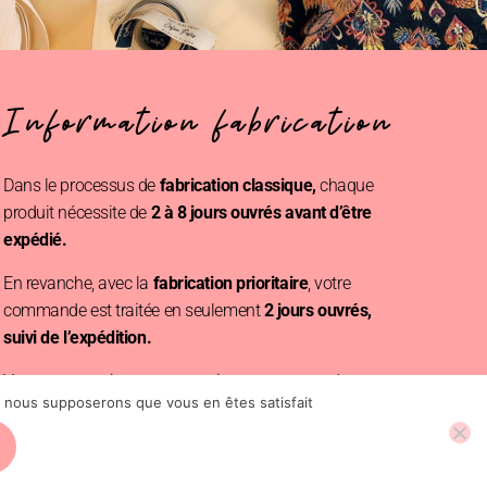
55.00
€
Information fabrication
Dans le processus de
fabrication classique,
chaque
produit nécessite de
2 à 8 jours ouvrés avant d’être
Une questions ?
expédié.
Contact
En revanche, avec la
fabrication prioritaire
, votre
Instagram @Cofinparis
commande est traitée en seulement
2 jours ouvrés,
suivi de l’expédition.
Vous pouvez ajouter cette option au moment du
e, nous supposerons que vous en êtes satisfait
paiement