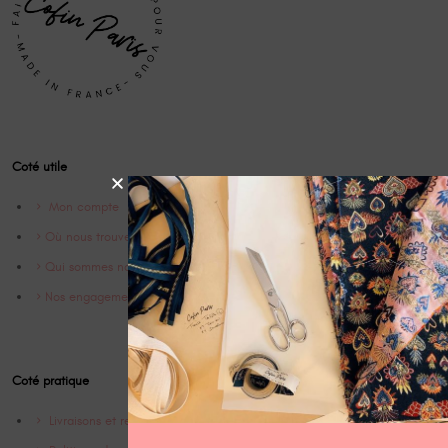
Coté utile
Mon compte
Où nous trouver
Qui sommes nous ?
Nos engagements
Coté pratique
Livraisons et retrours