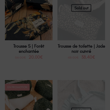
Sold out
Trousse S | Forêt
Trousse de toilette | Jade
enchantée
noir cuivré
20.00
€
38.40
€
34.00
€
48.00
€
EN PROMOTION