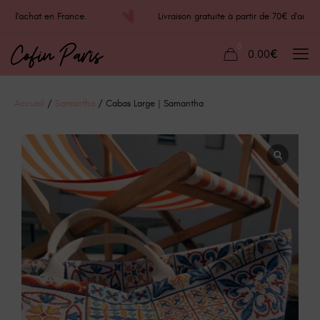
70€ d'achat en France.
Livraison gratuite à partir de 70€ d'ac
0
0.00€
Accueil
/
Samantha
/ Cabas Large | Samantha