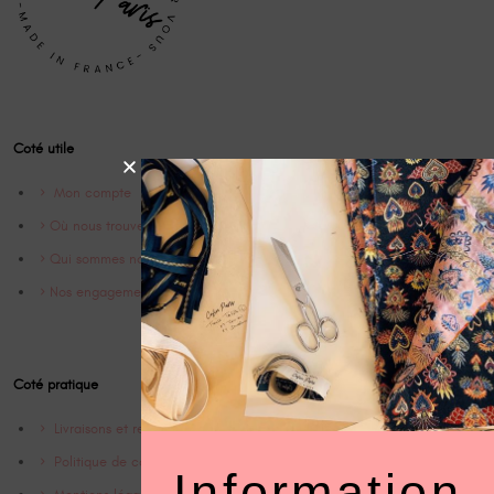
Coté utile
Mon compte
Où nous trouver
Qui sommes nous ?
Nos engagements
Coté pratique
Livraisons et retrours
Politique de confidentialité
Information