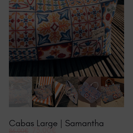
Cabas Large | Samantha
73.00
€
86.00
€