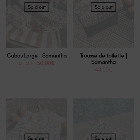
Sold out
Sold out
Cabas Large | Samantha
Trousse de toilette |
Samantha
50.00
€
139.00
€
48.00
€
Sold out
Sold out