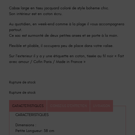
Cabas large en tissu jacquard coloré de style boheme chic.
Son intérieur est en coton écru.
Au quotidien, en week-end comme à la plage il vous accompagnera
partout.
Ce sac est surmonté de deux petites anses et se porte à la main.
Flexible et pliable, il occupera peu de place dans votre valise.
Sur l’exterieur il y a y une étiquette en coton, tissée au fil noir « Fait
avec amour / Cofin Paris / Made in France »
Rupture de stock
Rupture de stock
CARACTERISTIQUES
CONSEILS D'ENTRETIEN
LIVRAISON
CARACTERISTIQUES
Dimensions :
Petite Longueur: 38 cm