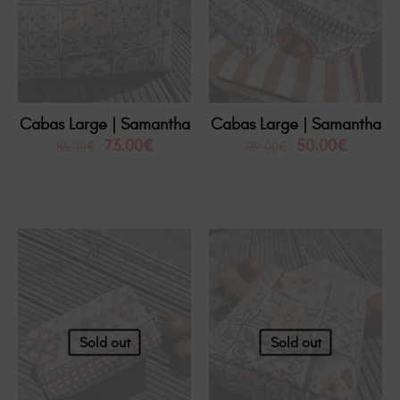
Cabas Large | Samantha
Cabas Large | Samantha
73.00
€
50.00
€
86.00
€
139.00
€
Sold out
Sold out