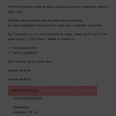
Pochette médium plate en tissu jacquard coloré à transporter partout
avec vous.
Flexible, elle occupera peu de place dans votre sac.
Se porte également très bien à la main pour compléter vos looks.
Sur l’exterieur il y a y une étiquette en coton, tissée au fil noir « Fait
avec amour / Cofin Paris / Made in France »
Fermeture éclair
Petite cordelette
Son intérieur est en coton écru.
Rupture de stock
Rupture de stock
CARACTERISTIQUES
CONSEILS D'ENTRETIEN
LIVRAISON
CARACTERISTIQUES
Dimensions
Longueur: 26 cm