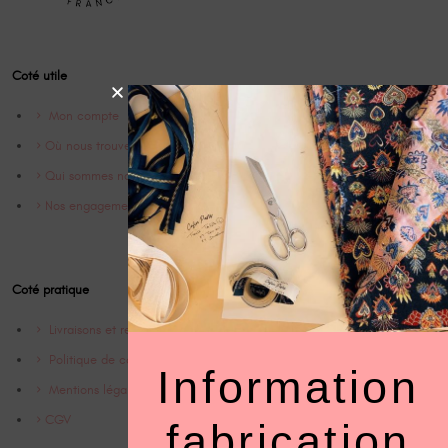
Coté utile
Mon compte
Où nous trouver
Qui sommes nous ?
Nos engagements
Coté pratique
Livraisons et retrours
Politique de confidentialité
Information
Mentions légales
CGV
fabrication