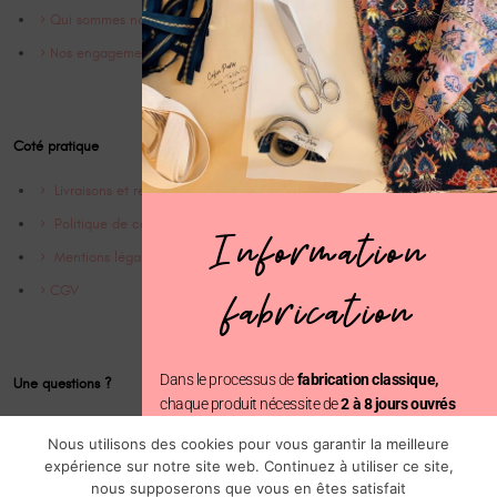
Qui sommes nous ?
Nos engagements
Coté pratique
Livraisons et retrours
Politique de confidentialité
Information
Mentions légales
CGV
fabrication
Dans le processus de
fabrication classique,
Une questions ?
chaque produit nécessite de
2 à 8 jours ouvrés
Contact
avant d’être expédié.
Nous utilisons des cookies pour vous garantir la meilleure
Instagram @Cofinparis
expérience sur notre site web. Continuez à utiliser ce site,
En revanche, avec la
fabrication prioritaire
, votre
nous supposerons que vous en êtes satisfait
commande est traitée en seulement
2 jours