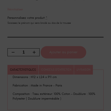
Réinitialiser
Personnalisez votre produit
*
Saisissez le prénom qui sera brodé au dos de la trousse
Ajouter au panier
CARACTERISTIQUES
CONSEILS D'ENTRETIEN
LIVRAISON
Dimensions : H12 x L24 x P11 cm
Fabrication : Made in France – Paris
Composition : Tissu extérieur: 100% Coton – Doublure : 100%
Polyester ( Doublure imperméable )