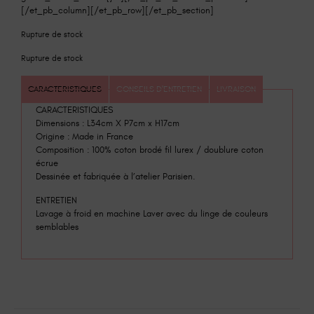
[/et_pb_column][/et_pb_row][/et_pb_section]
Rupture de stock
Rupture de stock
CARACTERISTIQUES
CONSEILS D'ENTRETIEN
LIVRAISON
CARACTERISTIQUES
Dimensions : L34cm X P7cm x H17cm
Origine : Made in France
Composition : 100% coton brodé fil lurex / doublure coton
écrue
Dessinée et fabriquée à l’atelier Parisien.
ENTRETIEN
Lavage à froid en machine Laver avec du linge de couleurs
semblables