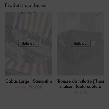
Produits similaires
En promotion
Sold out
Sold out
Cabas Large | Samantha
Trousse de toilette | Tissu
maison Haute couture
50.00
€
139.00
€
40.00
€