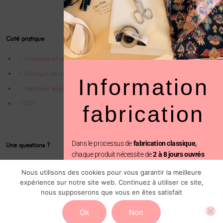
Coté pratique
Livraisons et retrours
Politique de confidentialité
Information
Mentions légales
CGV
fabrication
Dans le processus de
fabrication classique,
Une questions ?
chaque produit nécessite de
2 à 8 jours ouvrés
avant d’être expédié.
Contact
Nous utilisons des cookies pour vous garantir la meilleure
Instagram @Cofinparis
expérience sur notre site web. Continuez à utiliser ce site,
En revanche, avec la
fabrication prioritaire
, votre
nous supposerons que vous en êtes satisfait
commande est traitée en seulement
2 jours
ouvrés, suivi de l’expédition.
Ok
Non