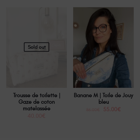
En promotion
Sold out
Trousse de toilette |
Banane M | Toile de Jouy
Gaze de coton
bleu
matelassée
55.00
€
86.00
€
40.00
€