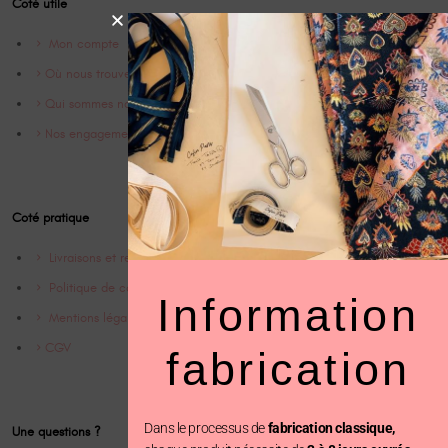
Coté utile
Mon compte
Où nous trouver
Qui sommes nous ?
Nos engagements
Coté pratique
Livraisons et retrours
Politique de confidentialité
Information
Mentions légales
CGV
fabrication
Dans le processus de
fabrication classique,
Une questions ?