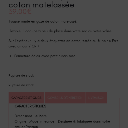
coton matelassée
39.00
€
Trousse ronde en gaze de coton matelassé.
Flexible, il occupera peu de place dans votre sac ou votre valise
Sur l’extérieur il y a deux étiquettes en coton, tissée au fil noir « Fait
avec amour / CP »
Fermeture éclair avec petit ruban rose
Rupture de stock
Rupture de stock
CARACTERISTIQUES
CONSEILS D'ENTRETIEN
LIVRAISON
CARACTERISTIQUES
Dimensions : ø 16cm
Origine : Made in France – Dessinée & fabriquée dans notre
atelier Parisien