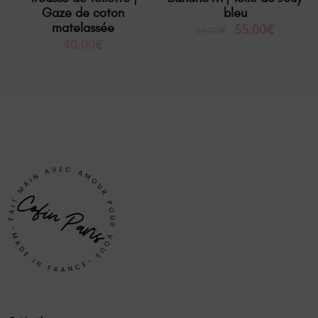
Gaze de coton
bleu
matelassée
55.00
€
86.00
€
40.00
€