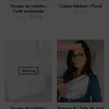
Trousse de toilette |
Cabas Médium | Floral
Forêt enchantée
55.00
€
28.00
€
48.00
€
EN PROMOTION
Sold out
Trousse de toilette |
Banane M | Toile de Jouy